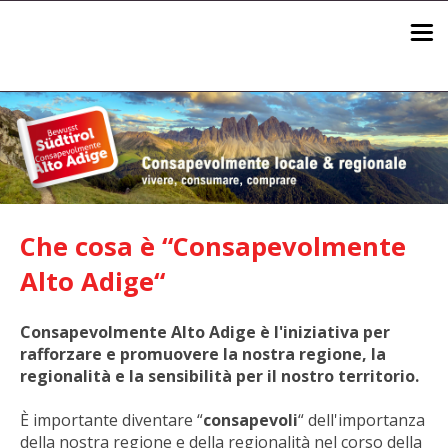
Home
About
Che cosa è “Consapevolmente
Alto Adige“
Network
Consapevolmente Alto Adige è l'iniziativa per
rafforzare e promuovere la nostra regione, la
Progetti
regionalità e la sensibilità per il nostro territorio.
È importante diventare “
consapevoli
“ dell'importanza
della nostra regione e della regionalità nel corso della
Tutti gli online stores dell'Alto Adige
Deutsch