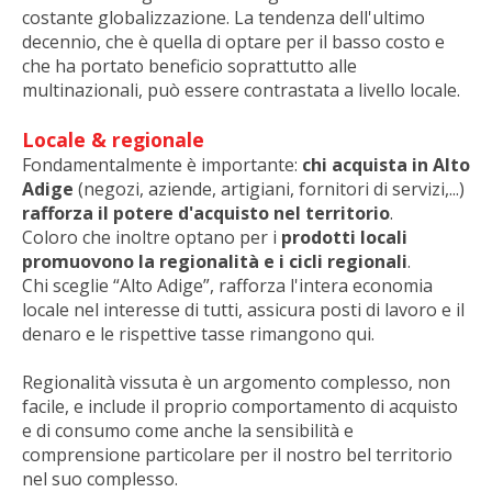
costante globalizzazione. La tendenza dell'ultimo
decennio, che è quella di optare per il basso costo e
che ha portato beneficio soprattutto alle
REGIO GASTRO Südtirol-Alto Adige
multinazionali, può essere contrastata a livello locale.
Locale & regionale
REGIO HOTEL Südtirol-Alto Adige
Fondamentalmente è importante:
chi acquista in Alto
Adige
(negozi, aziende, artigiani, fornitori di servizi,...)
rafforza il potere d'acquisto nel territorio
.
Coloro che inoltre optano per i
prodotti locali
Consapevolmente Alto Adige Concorso
promuovono la regionalità e i cicli regionali
.
Chi sceglie “Alto Adige”, rafforza l'intera economia
fotografico
locale nel interesse di tutti, assicura posti di lavoro e il
denaro e le rispettive tasse rimangono qui.
Regionalità vissuta è un argomento complesso, non
Progetti locali-regionali in Alto Adige
facile, e include il proprio comportamento di acquisto
e di consumo come anche la sensibilità e
comprensione particolare per il nostro bel territorio
Facebook - Social Media
nel suo complesso.